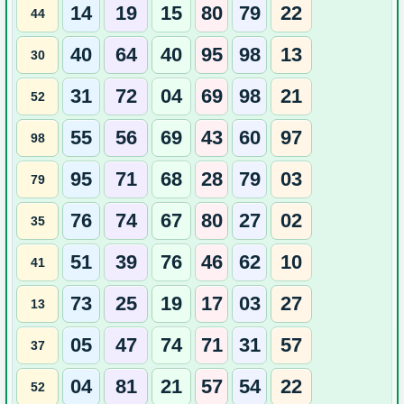
14
19
15
80
79
22
44
40
64
40
95
98
13
30
31
72
04
69
98
21
52
55
56
69
43
60
97
98
95
71
68
28
79
03
79
76
74
67
80
27
02
35
51
39
76
46
62
10
41
73
25
19
17
03
27
13
05
47
74
71
31
57
37
04
81
21
57
54
22
52