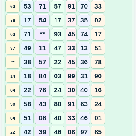
53
71
57
91
70
33
63
17
54
17
37
35
02
76
71
**
93
45
74
17
03
49
11
47
33
13
51
37
38
57
22
45
36
78
**
18
84
03
99
31
90
14
22
76
24
30
40
16
84
58
43
80
91
63
24
90
51
08
40
33
46
01
64
42
39
46
08
97
85
22