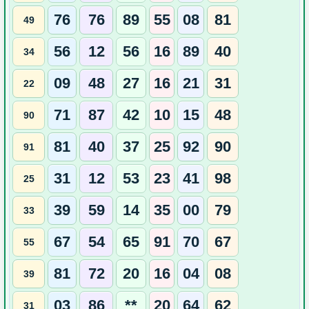
76
76
89
55
08
81
49
56
12
56
16
89
40
34
09
48
27
16
21
31
22
71
87
42
10
15
48
90
81
40
37
25
92
90
91
31
12
53
23
41
98
25
39
59
14
35
00
79
33
67
54
65
91
70
67
55
81
72
20
16
04
08
39
03
86
**
20
64
62
31