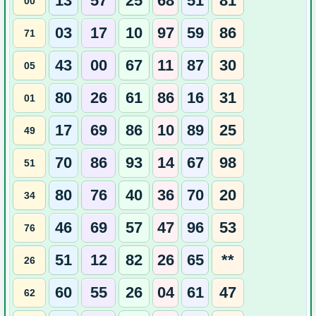
13
57
25
68
51
81
00
03
17
10
97
59
86
71
43
00
67
11
87
30
05
80
26
61
86
16
31
01
17
69
86
10
89
25
49
70
86
93
14
67
98
51
80
76
40
36
70
20
34
46
69
57
47
96
53
76
51
12
82
26
65
**
26
60
55
26
04
61
47
62