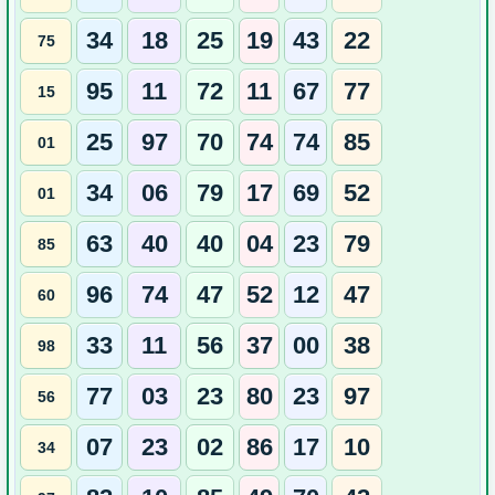
34
18
25
19
43
22
75
95
11
72
11
67
77
15
25
97
70
74
74
85
01
34
06
79
17
69
52
01
63
40
40
04
23
79
85
96
74
47
52
12
47
60
33
11
56
37
00
38
98
77
03
23
80
23
97
56
07
23
02
86
17
10
34