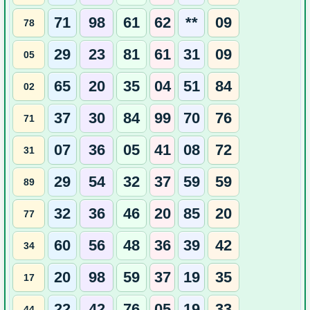
71
98
61
62
**
09
78
29
23
81
61
31
09
05
65
20
35
04
51
84
02
37
30
84
99
70
76
71
07
36
05
41
08
72
31
29
54
32
37
59
59
89
32
36
46
20
85
20
77
60
56
48
36
39
42
34
20
98
59
37
19
35
17
22
42
76
05
19
33
44