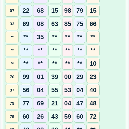
22
68
15
98
79
15
07
69
08
63
85
75
66
33
**
35
**
**
**
**
**
**
**
**
**
**
**
**
**
**
**
**
**
10
**
99
01
39
00
29
23
76
56
04
55
53
04
40
37
77
69
21
04
47
48
79
60
26
43
59
60
72
79