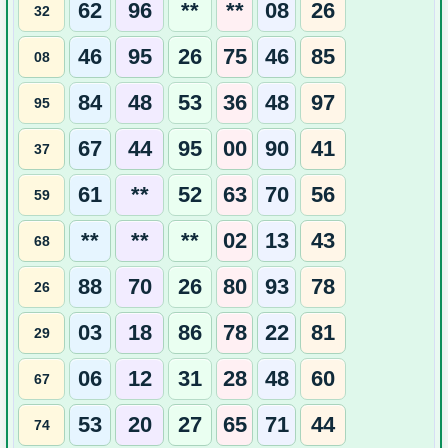
62
96
**
**
08
26
32
46
95
26
75
46
85
08
84
48
53
36
48
97
95
67
44
95
00
90
41
37
61
**
52
63
70
56
59
**
**
**
02
13
43
68
88
70
26
80
93
78
26
03
18
86
78
22
81
29
06
12
31
28
48
60
67
53
20
27
65
71
44
74