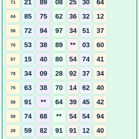
21
89
08
25
30
64
71
85
75
62
36
32
12
04
72
94
97
34
51
37
58
53
38
89
**
03
60
70
15
40
80
54
74
41
57
34
09
28
92
37
34
78
63
38
70
14
62
40
75
91
**
64
39
45
42
58
74
68
**
54
54
94
58
59
82
91
91
12
40
28