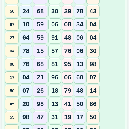
24
68
30
29
78
43
50
10
59
06
08
34
04
67
64
59
91
48
06
04
27
78
15
57
76
06
30
04
76
68
81
95
13
98
08
04
21
96
06
60
07
17
07
26
18
79
48
14
50
20
98
13
41
50
86
45
98
47
31
19
17
50
59