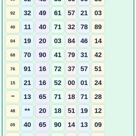
32
49
61
57
21
03
92
11
40
71
32
78
89
40
19
20
03
84
46
14
04
70
90
41
79
31
42
68
91
16
72
37
57
51
76
21
16
52
00
01
24
15
13
65
71
18
71
28
**
**
20
18
51
19
12
48
40
65
90
14
13
09
05