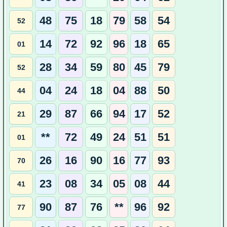
48
75
18
79
58
54
52
14
72
92
96
18
65
01
28
34
59
80
45
79
52
04
24
18
04
88
50
44
29
87
66
94
17
52
21
**
72
49
24
51
51
01
26
16
90
16
77
93
70
23
08
34
05
08
44
41
90
87
76
**
96
92
77